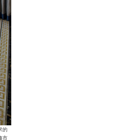
求的
修市